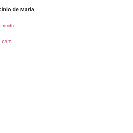
cinio de Maria
/ month
 cart
tanos
erte en contacto con la fundación a través de:
anos presencialmente en Ibarra, Ecuador
93 95 886 6519