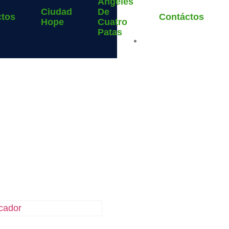
Ángeles
Ciudad
De
ctos
Contáctos
Hope
Cuatro
Patas
Cuidad de Ibarra, Ecuado
tegoriz