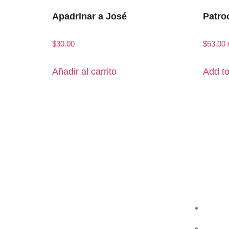
Apadrinar a José
Patro
$
30.00
$
53.00
Añadir al carrito
Add to
Contác
Puedes pon
Gracias por tu ayuda y colaboración.
Ayúdanos a que la fundación crezca
Visit
compartiendo nuestra página y
+5