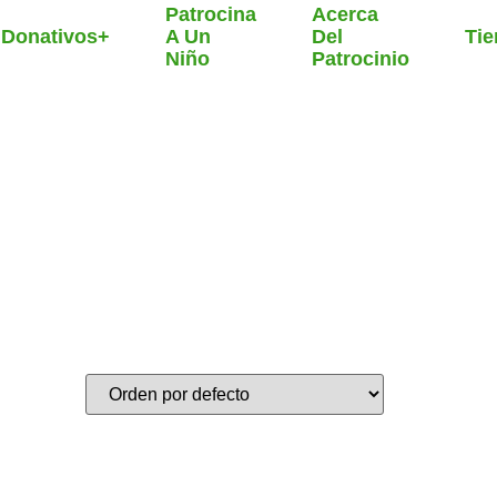
Patrocina
Acerca
Donativos+
A Un
Del
Ti
Niño
Patrocinio
r
ar